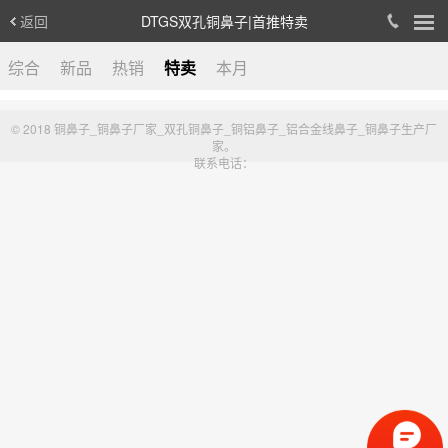
返回
DTGS双孔铜鼻子|首推特卖
综合
新品
热销
特卖
本月
© 2018 铜鼻子_铜鼻子厂家_双孔铜鼻子_铜铝鼻子_铝合金线鼻子_铜鼻子生产厂
家。
联系电话：