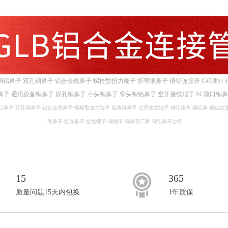
铜铝鼻子
双孔铜鼻子
铝合金线鼻子
螺栓型扭力端子
折弯铜鼻子
铜铝连接管
C45插针
鼻子
通讯设备铜鼻子
双孔铜鼻子
小头铜鼻子
窄头铜铝鼻子
空开接线端子
SC窥口铜
铝鼻子
双孔铜鼻子
铝合金线鼻子
螺栓型扭力端子
直角铜鼻子
空开接线端子
铜铝接头
铜铝鼻
铜铝过
线鼻子
接线鼻子
接线端子
铜端子
铜鼻子厂家
铜铝鼻子公司
15
365
质量问题15天内包换
1年质保