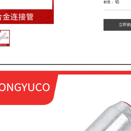
铝
材质：
立即购