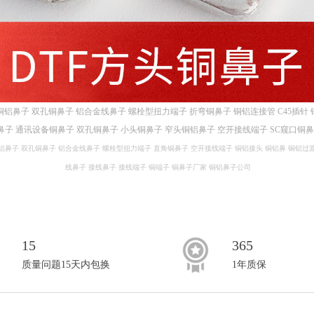
铜铝鼻子
双孔铜鼻子
铝合金线鼻子
螺栓型扭力端子
折弯铜鼻子
铜铝连接管
C45插针
鼻子
通讯设备铜鼻子
双孔铜鼻子
小头铜鼻子
窄头铜铝鼻子
空开接线端子
SC窥口铜
铝鼻子
双孔铜鼻子
铝合金线鼻子
螺栓型扭力端子
直角铜鼻子
空开接线端子
铜铝接头
铜铝鼻
铜铝过
线鼻子
接线鼻子
接线端子
铜端子
铜鼻子厂家
铜铝鼻子公司
15
365
质量问题15天内包换
1年质保