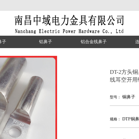
鼻子
铝鼻子
铝合金线鼻子
DT-2方头铜鼻子
线耳空开用
铜鼻子
型号：
DTF铜
规格：