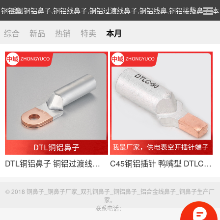
铜铝鼻,铜铝鼻子,铜铝线鼻子,铜铝过渡线鼻子,铜铝线鼻,铜铝接线鼻子|本
返回
月热销
综合
新品
热销
特卖
本月
DTL铜铝鼻子 铜铝过渡线鼻子 国标铜铝线鼻 铜铝接线端子
C45铜铝插针 鸭嘴型 DTLC电表断路器插针 DZ47空开专用 防漏电
© 2018 铜鼻子_铜鼻子厂家_双孔铜鼻子_铜铝鼻子_铝合金线鼻子_铜鼻子生产厂
家。
联系电话：